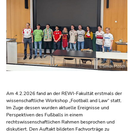
bestätigen
Sie diesen
Link.
Beginn
Zum
des
Inhalt
Seitenbereichs:
(Zugriffstaste
Seitenbereiche:
1)
Zur
Positionsanzeige
©Simon Plösch
(Zugriffstaste
2)
Zur
Hauptnavigation
Am 4.2.2026 fand an der REWI-Fakultät erstmals der
(Zugriffstaste
wissenschaftliche Workshop „Football and Law“ statt.
3)
Im Zuge dessen wurden aktuelle Ereignisse und
Zu
Perspektiven des Fußballs in einem
den
rechtswissenschaftlichen Rahmen besprochen und
Zusatzinformationen
diskutiert. Den Auftakt bildeten Fachvorträge zu