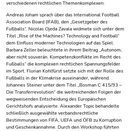
(Zugriffstaste
verschiedenen rechtlichen Themenkomplexen:
5)
Andreas Joham sprach über das International Football
Zu
Association Board (IFAB), den „Gesetzgeber des
den
Fußballs“. Nicolas Ojeda Zavala widmete sich unter dem
Seiteneinstellungen
Titel „Rise of the Machines? Technology and Football“
(Benutzer/Sprache)
dem Einfluss moderner Technologien auf das Spiel.
(Zugriffstaste
Barbara Zeller beleuchtete in ihrem Beitrag „Autonom,
8)
aber nicht souverän. Kompetenzkonflikte im Recht des
Zur
Fußballs“ die komplexen rechtlichen Spannungsfelder
Suche
im Sport. Florian Kohlfürst setzte sich mit der Rolle des
(Zugriffstaste
Fußballs in der Klimakrise auseinander, während
9)
Johannes Steiner unter dem Titel „Bosman C 415/93 –
Ende
Die Transferrevolution“ die weitreichenden Folgen der
dieses
wegweisenden Entscheidung des Europäischen
Seitenbereichs.
Gerichtshofs analysierte. Alexander Topic behandelte
Zur
schließlich ausgewählte verbandsrechtliche
Übersicht
Bestimmungen von FIFA, UEFA und ÖFB zu Korruption
der
und Geschenkannahme. Durch den Workshop führten