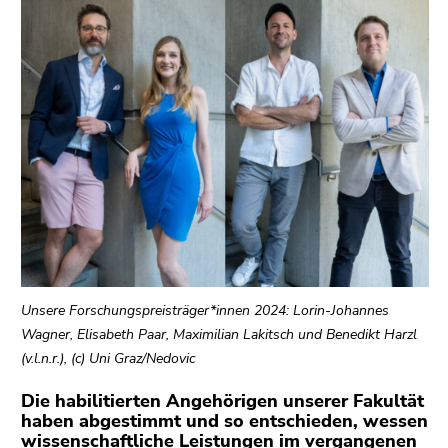
bestätigen
Sie diesen
Link.
Beginn
Zum
des
Inhalt
Seitenbereichs:
(Zugriffstaste
Seitenbereiche:
1)
Zur
Positionsanzeige
(Zugriffstaste
2)
Zur
Hauptnavigation
Unsere Forschungspreisträger*innen 2024: Lorin-Johannes
(Zugriffstaste
Wagner, Elisabeth Paar, Maximilian Lakitsch und Benedikt Harzl
3)
(v.l.n.r.), (c) Uni Graz/Nedovic
Zu
Die habilitierten Angehörigen unserer Fakultät
den
haben abgestimmt und so entschieden, wessen
Zusatzinformationen
wissenschaftliche Leistungen im vergangenen