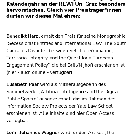
(Zugriffstaste
Kalenderjahr an der REWI Uni Graz besonders
5)
hervorstachen. Gleich vier Preisträger*innen
dürfen wir dieses Mal ehren:
Zu
den
Seiteneinstellungen
Benedikt Harzl
erhält den Preis für seine Monographie
(Benutzer/Sprache)
“Secessionist Entities and International Law: The South
(Zugriffstaste
Caucasus Disputes between Self-Determination,
8)
Territorial Integrity, and the Quest for a European
Zur
Engagement Policy”, die bei Brill/Nijhoff erschienen ist
Suche
(
hier - auch online - verfügbar
).
(Zugriffstaste
9)
Elisabeth Paar
wird als Mitherausgeberin des
Sammelwerks „Artificial Intelligence and the Digital
Ende
Public Sphere“ ausgezeichnet, das im Rahmen des
dieses
Information Society Projects der Yale Law School
Seitenbereichs.
erschienen ist. Alle Inhalte sind
hier
Open Access
Zur
verfügbar.
Übersicht
der
Lorin-Johannes Wagner
wird für den Artikel „The