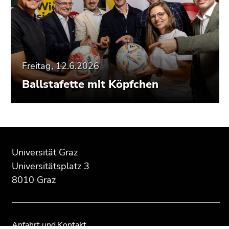
Freitag, 12.6.2026
Ballstafette mit Köpfchen
Beginn
Ende
Ende
des
dieses
dieses
Universität Graz
Seitenbereichs:
Seitenbereichs.
Seitenbereichs.
Universitätsplatz 3
Zusatzinformationen:
Zur
Zur
8010 Graz
Übersicht
Übersicht
der
der
Seitenbereiche
Seitenbereiche
Anfahrt und Kontakt