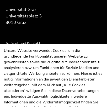
des
dieses
dieses
Seitenbereichs:
Seitenbereichs.
Seitenbereichs.
Universität Graz
Zusatzinformationen:
Zur
Zur
Universitätsplatz 3
Übersicht
Übersicht
8010 Graz
der
der
Seitenbereiche
Seitenbereiche
Anfahrt und Kontakt
Kommunikation und Öffentlichkeitsarbeit
Unsere Website verwendet Cookies, um die
grundlegende Funktionalität unserer Website zu
Moodle
gewährleisten sowie die Zugriffe auf unserer Website zu
UNIGRAZonline
analysieren bzw. um Funktionen für Soziale Medien und
Impressum
zielgerichtete Werbung anbieten zu können. Hierzu ist es
Datenschutzerklärung
nötig Informationen an die jeweiligen Dienstanbieter
Cookie-Einstellungen
weiterzugeben. Mit dem Klick auf „Alle Cookies
Barrierefreiheitserklärung
akzeptieren“ willigen Sie in diese Datenverarbeitungen
ein. Individuelle Auswahlmöglichkeiten, weitere
Informationen und die Widerrufsmöglichkeit finden Sie