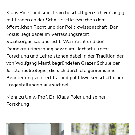
4)
Zu
Klaus Poier und sein Team beschäftigen sich vorrangig
den
mit Fragen an der Schnittstelle zwischen dem
Zusatzinformationen
öffentlichen Recht und der Politikwissenschaft. Der
(Zugriffstaste
Fokus liegt dabei im Verfassungsrecht,
5)
Staatsorganisationsrecht, Wahlrecht und der
Zu
Demokratieforschung sowie im Hochschulrecht.
den
Forschung und Lehre stehen dabei in der Tradition der
Seiteneinstellungen
von Wolfgang Mantl begründeten Grazer Schule der
(Benutzer/Sprache)
Juristenpolitologie, die sich durch die gemeinsame
(Zugriffstaste
Bearbeitung von rechts- und politikwissenschaftlichen
8)
Fragestellungen auszeichnet.
Zur
Suche
Mehr zu Univ.-Prof. Dr.
Klaus Poier
und seiner
(Zugriffstaste
Forschung
9)
Ende
dieses