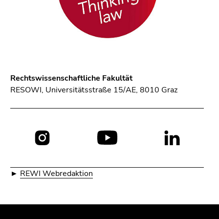
Rechtswissenschaftliche Fakultät
RESOWI, Universitätsstraße 15/AE, 8010 Graz
Social
Media:
►
REWI Webredaktion
Beginn
Ende
Ende