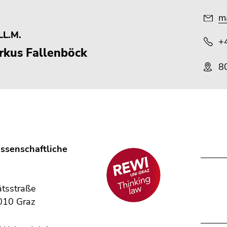
ma
LL.M.
+
rkus Fallenböck
80
ssenschaftliche
,
ätsstraße
010 Graz