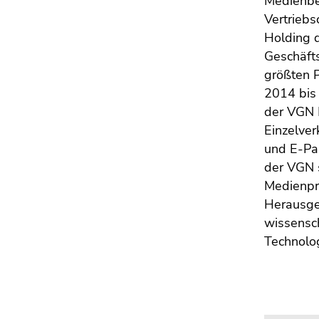
Medienber
4)
Vertriebs
Zu
Holding 
den
Geschäfts
Zusatzinformationen
(Zugriffstaste
größten 
5)
2014 bis 
Zu
der VGN 
den
Einzelver
Seiteneinstellungen
und E-Pa
(Benutzer/Sprache)
der VGN 
(Zugriffstaste
Medienpro
8)
Herausge
Zur
wissensc
Suche
Technolog
(Zugriffstaste
9)
Ende
dieses