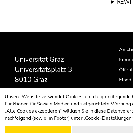
►
REWI 
Beginn
Ende
Ende
des
dieses
dieses
Anfahr
Seitenbereichs:
Seitenbereichs.
Seitenbereichs.
Zusatzinformationen:
Zur
Zur
Universität Graz
Kommu
Übersicht
Übersicht
Universitätsplatz 3
Öffent
der
der
Seitenbereiche
Seitenbereiche
8010 Graz
Moodl
UNIGR
Unsere Website verwendet Cookies, um die grundlegende Fu
Funktionen für Soziale Medien und zielgerichtete Werbung a
„Alle Cookies akzeptieren“ willigen Sie in diese Datenvera
nachfolgend (sowie im Footer) unter „Cookie-Einstellungen“