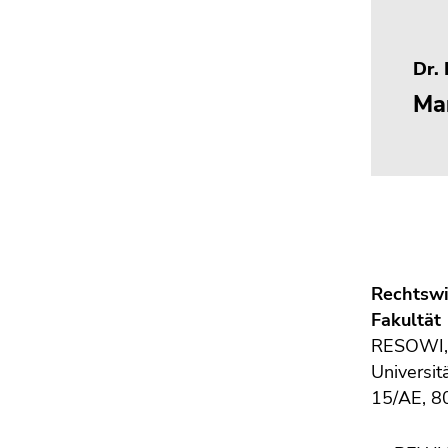
Seitenbereichs.
Zur
Übersicht
Dr. 
der
Ma
Seitenbereiche
Rechtswi
Fakultät
RESOWI
Universit
15/AE, 8