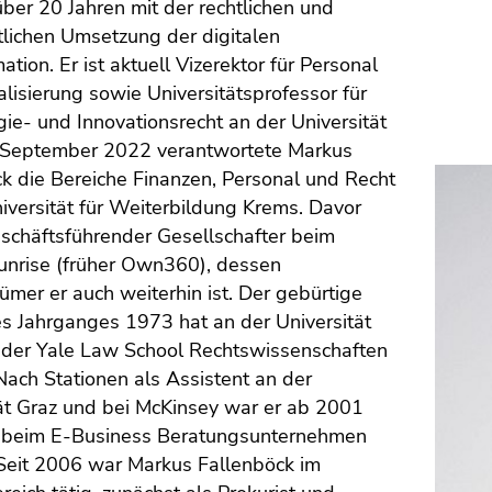
 über 20 Jahren mit der rechtlichen und
tlichen Umsetzung der digitalen
ation. Er ist aktuell Vizerektor für Personal
alisierung sowie Universitätsprofessor für
ie- und Innovationsrecht an der Universität
s September 2022 verantwortete Markus
k die Bereiche Finanzen, Personal und Recht
iversität für Weiterbildung Krems. Davor
schäftsführender Gesellschafter beim
Sunrise (früher Own360), dessen
ümer er auch weiterhin ist. Der gebürtige
s Jahrganges 1973 hat an der Universität
 der Yale Law School Rechtswissenschaften
 Nach Stationen als Assistent an der
ät Graz und bei McKinsey war er ab 2001
 beim E-Business Beratungsunternehmen
 Seit 2006 war Markus Fallenböck im