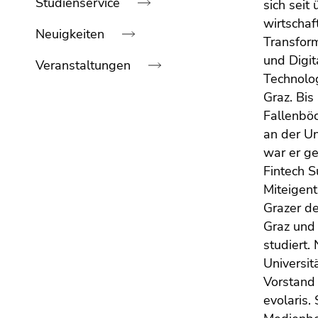
Studienservice
bestätigen
sich seit
Sie diesen
wirtschaf
Neuigkeiten
Link.
Transform
und Digit
Veranstaltungen
Beginn
Zum
Technolog
des
Inhalt
Graz. Bi
Seitenbereichs:
(Zugriffstaste
Ende
Fallenböc
Seitenbereiche:
1)
dieses
an der Un
Zur
Seitenbereichs.
war er ge
Positionsanzeige
Zur
(Zugriffstaste
Fintech 
Übersicht
2)
Miteigent
der
Zur
Grazer de
Seitenbereiche
Hauptnavigation
Graz und
(Zugriffstaste
studiert.
3)
Universit
Zur
Vorstand
Unternavigation
evolaris.
(Zugriffstaste